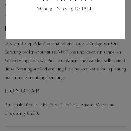
Manchmal braucht es aber auch ein Gesamtkonzept für die Neu-
Montag – Samstag 10-18 Uhr
oder Umgestaltung.
FIRST STEP PAKET
Das „First Step Paket“ beinhaltet eine ca. 2-stündige Vor-Ort-
Beratung bei Ihnen zuhause. Mit Tipps und Ideen zur schnellen
Veränderung. Falls das Projekt umfangreicher werden sollte, dient
diese Beratung zur Vorbereitung für eine komplette Raumplanung
oder Inneneinrichtungsberatung.
HONORAR
Pauschale für das „First Step Paket“ inkl. Anfahrt Wien und
Umgebung: € 200,-