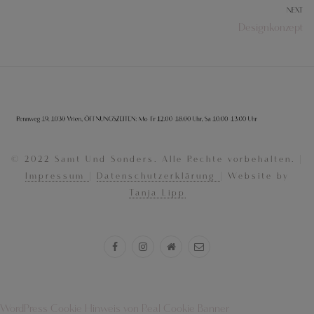
BEITRAGSNAVIGATION
NEXT
Next
Designkonzept
post:
© 2022 Samt Und Sonders. Alle Rechte vorbehalten. |
Impressum
|
Datenschutzerklärung
| Website by
Tanja Lipp
WordPress Cookie Hinweis von Real Cookie Banner