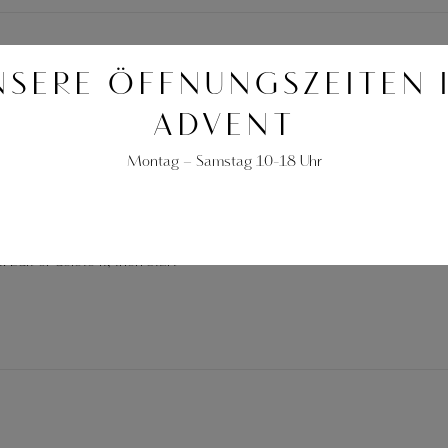
NSERE ÖFFNUNGSZEITEN 
KATEGORIE:
UNCATEGORIZED
ADVENT
Montag – Samstag 10-18 Uhr
 Edit or delete it, then start